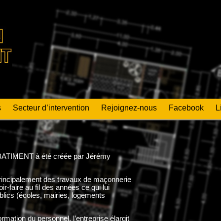
s
Secteur d’intervention
Rejoignez-nous
Facebook
L
 BATIMENT à été créée par Jérémy
principalement des travaux de maçonnerie
r-faire au fil des années ce qui lui
lics (écoles, mairies, logements
rmation du personnel, l’entreprise élargit